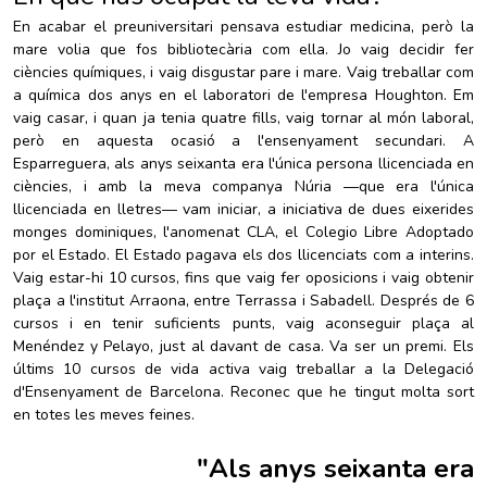
En acabar el preuniversitari pensava estudiar medicina, però la
mare volia que fos bibliotecària com ella. Jo vaig decidir fer
ciències químiques, i vaig disgustar pare i mare. Vaig treballar com
a química dos anys en el laboratori de l'empresa Houghton. Em
vaig casar, i quan ja tenia quatre fills, vaig tornar al món laboral,
però en aquesta ocasió a l'ensenyament secundari. A
Esparreguera, als anys seixanta era l'única persona llicenciada en
ciències, i amb la meva companya Núria —que era l'única
llicenciada en lletres— vam iniciar, a iniciativa de dues eixerides
monges dominiques, l'anomenat CLA, el Colegio Libre Adoptado
por el Estado. El Estado pagava els dos llicenciats com a interins.
Vaig estar-hi 10 cursos, fins que vaig fer oposicions i vaig obtenir
plaça a l'institut Arraona, entre Terrassa i Sabadell. Després de 6
cursos i en tenir suficients punts, vaig aconseguir plaça al
Menéndez y Pelayo, just al davant de casa. Va ser un premi. Els
últims 10 cursos de vida activa vaig treballar a la Delegació
d'Ensenyament de Barcelona. Reconec que he tingut molta sort
en totes les meves feines.
"
Als anys seixanta era