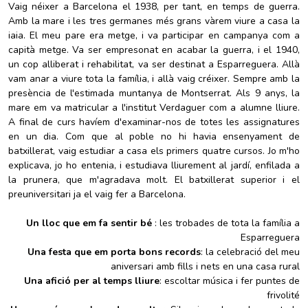
Vaig néixer a Barcelona el 1938, per tant, en temps de guerra.
Amb la mare i les tres germanes més grans vàrem viure a casa la
iaia. El meu pare era metge, i va participar en campanya com a
capità metge. Va ser empresonat en acabar la guerra, i el 1940,
un cop alliberat i rehabilitat, va ser destinat a Esparreguera. Allà
vam anar a viure tota la família, i allà vaig créixer. Sempre amb la
presència de l'estimada muntanya de Montserrat. Als 9 anys, la
mare em va matricular a l'institut Verdaguer com a alumne lliure.
A final de curs havíem d'examinar-nos de totes les assignatures
en un dia. Com que al poble no hi havia ensenyament de
batxillerat, vaig estudiar a casa els primers quatre cursos. Jo m'ho
explicava, jo ho entenia, i estudiava lliurement al jardí, enfilada a
la prunera, que m'agradava molt. El batxillerat superior i el
preuniversitari ja el vaig fer a Barcelona.
Un lloc que em fa sentir bé
: les trobades de tota la família a
Esparreguera
Una festa que em porta bons records
: la celebració del meu
aniversari amb fills i nets en una casa rural
Una afició per al temps lliure
: escoltar música i fer puntes de
frivolité