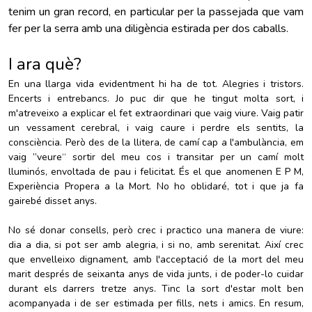
tenim un gran record, en particular per la passejada que vam
fer per la serra amb una diligència estirada per dos caballs.
I ara què?
En una llarga vida evidentment hi ha de tot. Alegries i tristors.
Encerts i entrebancs. Jo puc dir que he tingut molta sort, i
m'atreveixo a explicar el fet extraordinari que vaig viure. Vaig patir
un vessament cerebral, i vaig caure i perdre els sentits, la
consciència. Però des de la llitera, de camí cap a l'ambulància, em
vaig ”veure“ sortir del meu cos i transitar per un camí molt
lluminós, envoltada de pau i felicitat. És el que anomenen E P M,
Experiència Propera a la Mort. No ho oblidaré, tot i que ja fa
gairebé disset anys.
No sé donar consells, però crec i practico una manera de viure:
dia a dia, si pot ser amb alegria, i si no, amb serenitat. Així crec
que envelleixo dignament, amb l'acceptació de la mort del meu
marit després de seixanta anys de vida junts, i de poder-lo cuidar
durant els darrers tretze anys. Tinc la sort d'estar molt ben
acompanyada i de ser estimada per fills, nets i amics. En resum,