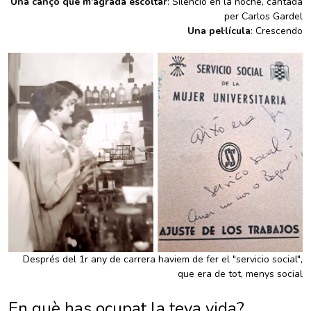
Una cançó que m'agrada escoltar
: Silencio en la noche, cantada
per Carlos Gardel
Una pel·lícula
: Crescendo
Després del 1r any de carrera haviem de fer el "servicio social",
que era de tot, menys social
En què has ocupat la teva vida?