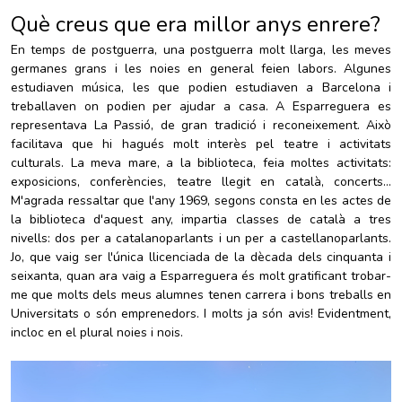
Què creus que era millor anys enrere?
En temps de postguerra, una postguerra molt llarga, les meves
germanes grans i les noies en general feien labors. Algunes
estudiaven música, les que podien estudiaven a Barcelona i
treballaven on podien per ajudar a casa. A Esparreguera es
representava La Passió, de gran tradició i reconeixement. Això
facilitava que hi hagués molt interès pel teatre i activitats
culturals. La meva mare, a la biblioteca, feia moltes activitats:
exposicions, conferències, teatre llegit en català, concerts...
M'agrada ressaltar que l'any 1969, segons consta en les actes de
la biblioteca d'aquest any, impartia classes de català a tres
nivells: dos per a catalanoparlants i un per a castellanoparlants.
Jo, que vaig ser l'única llicenciada de la dècada dels cinquanta i
seixanta, quan ara vaig a Esparreguera és molt gratificant trobar-
me que molts dels meus alumnes tenen carrera i bons treballs en
Universitats o són emprenedors. I molts ja són avis! Evidentment,
incloc en el plural noies i nois.