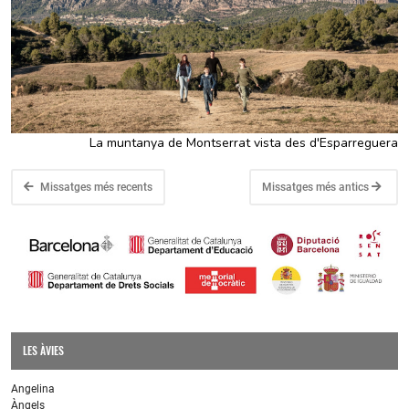
La muntanya de Montserrat vista des d'Esparreguera
Missatges més recents
Missatges més antics
LES ÀVIES
Angelina
Àngels