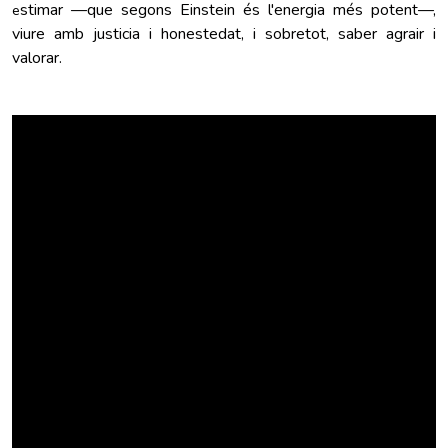
stimar —que
segons Einstein
és l'energia més potent—,
e
viure amb justicia i honestedat, i sobretot, saber agrair i
valorar.