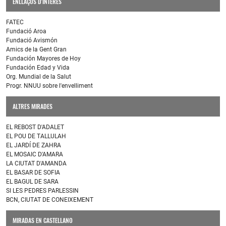
ENLLAÇOS D'INTERÈS
FATEC
Fundació Aroa
Fundació Avismón
Amics de la Gent Gran
Fundación Mayores de Hoy
Fundación Edad y Vida
Org. Mundial de la Salut
Progr. NNUU sobre l'envelliment
ALTRES MIRADES
EL REBOST D'ADALET
EL POU DE TALLULAH
EL JARDÍ DE ZAHRA
EL MOSAIC D'AMARA
LA CIUTAT D'AMANDA
EL BASAR DE SOFIA
EL BAGUL DE SARA
SI LES PEDRES PARLESSIN
BCN, CIUTAT DE CONEIXEMENT
MIRADAS EN CASTELLANO